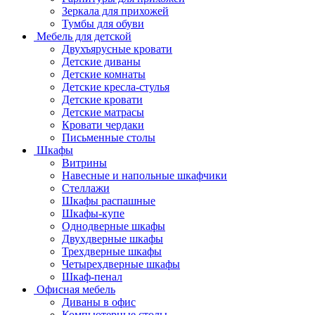
Зеркала для прихожей
Тумбы для обуви
Мебель для детской
Двухъярусные кровати
Детские диваны
Детские комнаты
Детские кресла-стулья
Детские кровати
Детские матрасы
Кровати чердаки
Письменные столы
Шкафы
Витрины
Навесные и напольные шкафчики
Стеллажи
Шкафы распашные
Шкафы-купе
Однодверные шкафы
Двухдверные шкафы
Трехдверные шкафы
Четырехдверные шкафы
Шкаф-пенал
Офисная мебель
Диваны в офис
Компьютерные столы