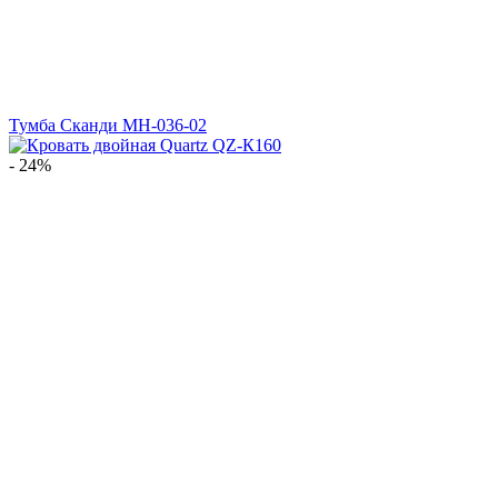
Тумба Сканди МН-036-02
- 24%