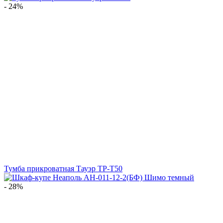
- 24%
Тумба прикроватная Тауэр ТР-Т50
- 28%