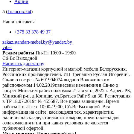
Акции
5
(
Голосов:
64
)
Наши контакты
+375 33 378 49 37
zakaz.standart-mebel.by@yandex.by
viber
Режим работы
Пн-Пт 10:00 - 19:00
Сб-Вс Выходной
Написать директору
Интернет-магазин корпусной и мягкой мебели Белорусских,
Российских производителей. ИП Трепашко Руслан Игоревич.
Св-во о гос.рег. № 691994074 выдано Воложинским
райсполкомом 14.02.2019г.внесены изменения в Св-во о
гос.рег Минским райисполкомом 21 августа 2025 г. Адрес: РБ,
Минский р-н, д.Копище, ул.Братьев Райт 9 кв 30. Регистрация
в ТР 18.07.2019г № 455587. Все права защищены. Время
работы Пн.-Пт.: с 10:00-19:00, Сб-Вс Выходной. Вся
информация на сайте, касающаяся тех. характеристик,
наличия на складе, стоимости товаров, представлена для
ознакомления и ни при каких условиях не является
публичной офертой.
Мы в соцсетях. Присоединяйтесь!