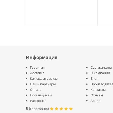
Задняя стенка витрины выполнена из ЛДСП в 
Светодиодная подсветка витрины в сочетании
позволит сделать интерьер более ярким, а ат
теплой.
Подсветка - дополнительная опция.
Информация
Гарантия
Сертификаты
Доставка
О компании
Как сделать заказ
Блог
Наши партнеры
Производите
Оплата
Контакты
Поставщикам
Отзывы
Рассрочка
Акции
5
(
)
Голосов:
64