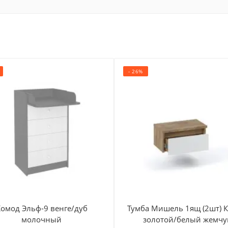
шек
а 1см, что обеспечивает
тся за стенку.
- 26%
 ламинированного ХДФ
и свойствами которого
для здоровья.
вок, поэтому задняя стенка
приятный запах, которым
омод Эльф-9 венге/дуб
Тумба Мишель 1ящ (2шт) 
ла.
молочный
золотой/белый жемчу