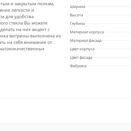
ытым и закрытым полкам,
Ширина
ение легкости и
Высота
см для удобства
ого стекла Вы можете
Глубина
делать на них акцент с
Материал корпуса
енка витрины выполнена из
Материал фасада
ать на себя внимание от
высококачественных
Цвет корпуса
Цвет фасада
Фабрика:
ва открывания фасадов.
я углубленному цоколю и