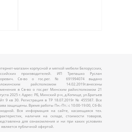
57
тернет-магазин корпусной и мягкой мебели Белорусских,
оссийских производителей. ИП Трепашко Руслан
горевич. Св-во о гос.рег. № 691994074 выдано
оложинским райсполкомом 14.02.2019г.внесены
менения в Св-во о гос.рег Минским райисполкомом 21
густа 2025 г. Адрес: РБ, Минский р-н, д.Копище, ул.Братьев
йт 9 кв 30. Регистрация в ТР 18.07.2019г № 455587. Все
ава защищены. Время работы Пн.-Пт.: с 10:00-19:00, Сб-Вс
ыходной. Вся информация на сайте, касающаяся тех.
рактеристик, наличия на складе, стоимости товаров,
едставлена для ознакомления и ни при каких условиях
 является публичной офертой.