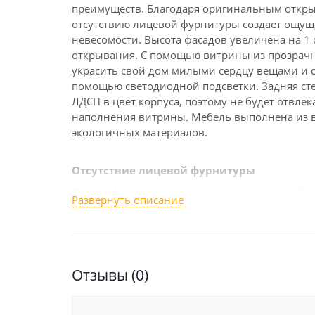
преимуществ. Благодаря оригинальным откр
отсутствию лицевой фурнитуры создает ощущ
невесомости. Высота фасадов увеличена на 1 
открывания. С помощью витрины из прозрачн
украсить свой дом милыми сердцу вещами и с
помощью светодиодной подсветки. Задняя ст
ЛДСП в цвет корпуса, поэтому не будет отвлек
наполнения витрины. Мебель выполнена из 
экологичных материалов.
Отсутствие лицевой фурнитуры
Высота фасадов увеличена на 1 см для удобст
Развернуть описание
Углубленный цоколь
Стенка выглядит легкой невесомой, благодар
Отзывы (0)
отсутствию внешней фурнитуры.