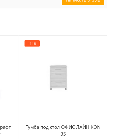
- 11%
- 26%
Крафт
Тумба под стол ОФИС ЛАЙН KON
Кровать Д
г
3S
ламе