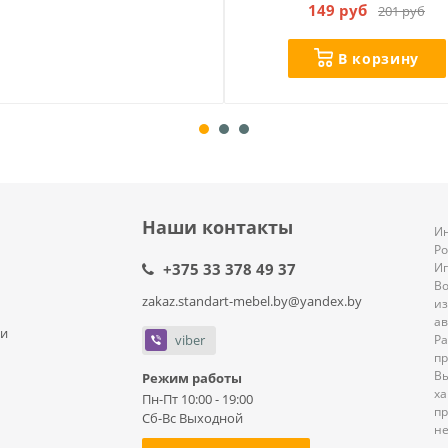
цвет корпуса.
149 руб
201 руб
 с цветом стенки дерева
В корзину
мосферу в комнате уютной и
Наши контакты
Ин
Р
+375 33 378 49 37
И
В
zakaz.standart-mebel.by@yandex.by
из
ав
ли
viber
Ра
пр
В
Режим работы
ха
Пн-Пт 10:00 - 19:00
пр
Сб-Вс Выходной
не