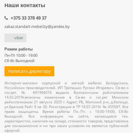
Наши контакты
+375 33 378 49 37
zakaz.standart-mebel.by@yandex.by
viber
Режим работы
Пн-Пт 10:00 - 19:00
Сб-Вс Выходной
Написать директору
Интернет-магазин корпусной и мягкой мебели Белорусских,
Российских производителей. ИП Трепашко Руслан Игоревич. Св-во о
гос.рег. № 691994074 выдано Воложинским райсполкомом
14.02.2019г.внесены изменения в Св-во о гос.рег Минским
райисполкомом 21 августа 2025 г. Адрес: РБ, Минский р-н, д.Копище,
ул.Братьев Райт 9 кв 30. Регистрация в ТР 18.07.2019г № 455587. Все
права защищены. Время работы Пн.-Пт.: с 10:00-19:00, Сб-Вс
Выходной. Вся информация на сайте, касающаяся тех.
характеристик, наличия на складе, стоимости товаров, представлена
для ознакомления и ни при каких условиях не является публичной
офертой.