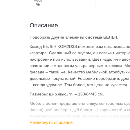
Описание
Подобрать другие элементы
система БЕЛЕН.
Комод БЕЛЕН KOM2D3S поможет вам организовано 
квартире. Сделанный со вкусом, он освежит интерь
настроение при использовании. Цвет изделия напо
сочетании с модерным ультра черным оттенком. Ма
фасада – такой же. Качество мебельной атрибутик
довольных покупателей. Решение преобразить дом 
– всегда удачное. Тем более, что цена не кусается.
Размеры: шир./выс./гл. – 160/84/45 см.
Мебель Белен представлена в двух контрастных цве
фасад): дуб ансберг / дуб болотный коричневый и с
Характеризуется строгими геометрическими форма
Развернуть описание
и продолговатыми ручками, акцентирующими на се