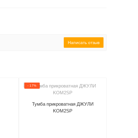
Написать отзыв
- 17%
- 26%
Тумба прикроватная ДЖУЛИ
Комод Ал
KOM2SP
2