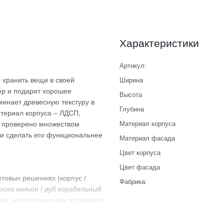
Характеристики
Артикул:
хранить вещи в своей
Ширина
ер и подарит хорошее
Высота
минает древесную текстуру в
Глубина
териал корпуса – ЛДСП,
и проверено множеством
Материал корпуса
и сделать его функциональнее
Материал фасада
Цвет корпуса
Цвет фасада
товых решениях (корпус /
Фабрика:
осна каньон / дуб корабельный.
ми, металлическими вставками
бе внимание.