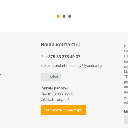
Наши контакты
Ин
Ро
+375 33 378 49 37
С
ра
zakaz.standart-mebel.by@yandex.by
го
Ми
и
Т
viber
р
и
Режим работы
на
Пн-Пт 10:00 - 19:00
оз
Сб-Вс Выходной
оф
Написать директору
М