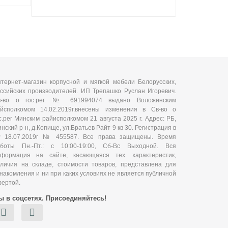
тернет-магазин корпусной и мягкой мебели Белорусских,
ссийских производителей. ИП Трепашко Руслан Игоревич.
в-во о гос.рег. № 691994074 выдано Воложинским
йсполкомом 14.02.2019г.внесены изменения в Св-во о
с.рег Минским райисполкомом 21 августа 2025 г. Адрес: РБ,
нский р-н, д.Копище, ул.Братьев Райт 9 кв 30. Регистрация в
Р 18.07.2019г № 455587. Все права защищены. Время
аботы Пн.-Пт.: с 10:00-19:00, Сб-Вс Выходной. Вся
нформация на сайте, касающаяся тех. характеристик,
личия на складе, стоимости товаров, представлена для
накомления и ни при каких условиях не является публичной
ертой.
ы в соцсетях. Присоединяйтесь!