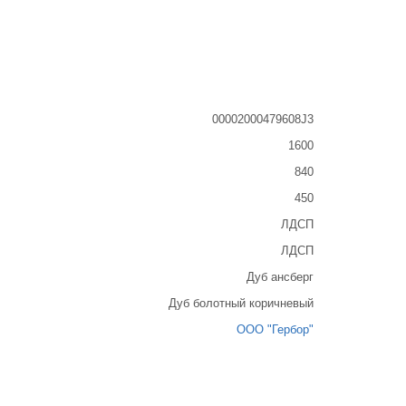
00002000479608J3
1600
840
450
ЛДСП
ЛДСП
Дуб ансберг
Дуб болотный коричневый
ООО "Гербор"