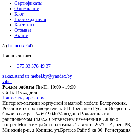
Сертификаты
О компании
Блог
Производители
Контакты
Отзывы
Акции
5
(
Голосов:
64
)
Наши контакты
+375 33 378 49 37
zakaz.standart-mebel.by@yandex.by
viber
Режим работы
Пн-Пт 10:00 - 19:00
Сб-Вс Выходной
Написать директору
Интернет-магазин корпусной и мягкой мебели Белорусских,
Российских производителей. ИП Трепашко Руслан Игоревич.
Св-во о гос.рег. № 691994074 выдано Воложинским
райсполкомом 14.02.2019г.внесены изменения в Св-во о
гос.рег Минским райисполкомом 21 августа 2025 г. Адрес: РБ,
Минский р-н, д.Копище, ул.Братьев Райт 9 кв 30. Регистрация