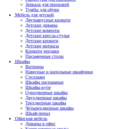
Зеркала для прихожей
Тумбы для обуви
Мебель для детской
Двухъярусные кровати
Детские диваны
Детские комнаты
Детские кресла-стулья
Детские кровати
Детские матрасы
Кровати чердаки
Письменные столы
Шкафы
Витрины
Навесные и напольные шкафчики
Стеллажи
Шкафы распашные
Шкафы-купе
Однодверные шкафы
Двухдверные шкафы
Трехдверные шкафы
Четырехдверные шкафы
Шкаф-пенал
Офисная мебель
Диваны в офис
Компьютерные столы