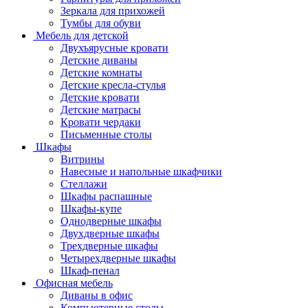
Зеркала для прихожей
Тумбы для обуви
Мебель для детской
Двухъярусные кровати
Детские диваны
Детские комнаты
Детские кресла-стулья
Детские кровати
Детские матрасы
Кровати чердаки
Письменные столы
Шкафы
Витрины
Навесные и напольные шкафчики
Стеллажи
Шкафы распашные
Шкафы-купе
Однодверные шкафы
Двухдверные шкафы
Трехдверные шкафы
Четырехдверные шкафы
Шкаф-пенал
Офисная мебель
Диваны в офис
Компьютерные столы