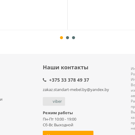
Наши контакты
Ин
Р
+375 33 378 49 37
И
В
zakaz.standart-mebel.by@yandex.by
из
ав
ли
viber
Ра
пр
В
Режим работы
ха
Пн-Пт 10:00 - 19:00
пр
Сб-Вс Выходной
не