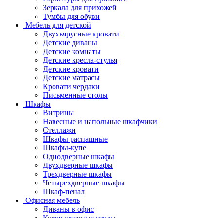
Зеркала для прихожей
Тумбы для обуви
Мебель для детской
Двухъярусные кровати
Детские диваны
Детские комнаты
Детские кресла-стулья
Детские кровати
Детские матрасы
Кровати чердаки
Письменные столы
Шкафы
Витрины
Навесные и напольные шкафчики
Стеллажи
Шкафы распашные
Шкафы-купе
Однодверные шкафы
Двухдверные шкафы
Трехдверные шкафы
Четырехдверные шкафы
Шкаф-пенал
Офисная мебель
Диваны в офис
Компьютерные столы