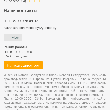
5
(
Голосов:
64
)
Наши контакты
+375 33 378 49 37
zakaz.standart-mebel.by@yandex.by
viber
Режим работы
Пн-Пт 10:00 - 19:00
Сб-Вс Выходной
Написать директору
Интернет-магазин корпусной и мягкой мебели Белорусских, Российских
производителей. ИП Трепашко Руслан Игоревич. Св-во о гос.рег. №
691994074 выдано Воложинским райсполкомом 14.02.2019г.внесены
изменения в Св-во о гос.рег Минским райисполкомом 21 августа 2025 г.
Адрес: РБ, Минский р-н, д.Копище, ул.Братьев Райт 9 кв 30. Регистрация
в ТР 18.07.2019г № 455587. Все права защищены. Время работы Пн.-
Пт.: с 10:00-19:00, Сб-Вс Выходной. Вся информация на сайте,
касающаяся тех. характеристик, наличия на складе, стоимости товаров,
представлена для ознакомления и ни при каких условиях не является