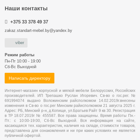
Наши контакты
+375 33 378 49 37
zakaz.standart-mebel.by@yandex.by
viber
Режим работы
Пн-Пт 10:00 - 19:00
Сб-Вс Выходной
Написать директору
Интернет-магазин корпусной и мягкой мебели Белорусских, Российских
производителей. ИП Трепашко Руслан Игоревич. Св-во о гос.рег. №
691994074 выдано Воложинским райсполкомом 14.02.2019г.внесены
изменения в Св-во о гос.рег Минским райисполкомом 21 августа 2025 г.
Адрес: РБ, Минский р-н, д.Копище, ул.Братьев Райт 9 кв 30. Регистрация
в ТР 18.07.2019г № 455587. Все права защищены. Время работы Пн.-
Пт.: с 10:00-19:00, Сб-Вс Выходной. Вся информация на сайте,
касающаяся тех. характеристик, наличия на складе, стоимости товаров,
представлена для ознакомления и ни при каких условиях не является
публичной офертой.