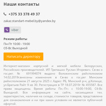
Наши контакты
+375 33 378 49 37
zakaz.standart-mebel.by@yandex.by
viber
Режим работы
Пн-Пт 10:00 - 19:00
Сб-Вс Выходной
Написать директору
Интернет-магазин корпусной и мягкой мебели Белорусских,
Российских производителей. ИП Трепашко Руслан Игоревич. Св-во о
гос.рег. № 691994074 выдано Воложинским райсполкомом
14.02.2019г.внесены изменения в Св-во о гос.рег Минским
райисполкомом 21 августа 2025 г. Адрес: РБ, Минский р-н, д.Копище,
ул.Братьев Райт 9 кв 30. Регистрация в ТР 18.07.2019г № 455587. Все
права защищены. Время работы Пн.-Пт.: с 10:00-19:00, Сб-Вс
Выходной. Вся информация на сайте, касающаяся тех.
характеристик, наличия на складе, стоимости товаров, представлена
для ознакомления и ни при каких условиях не является публичной
офертой.