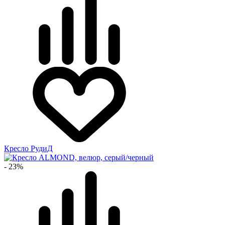
Кресло РудиД
- 23%