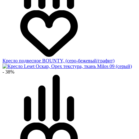
Кресло подвесное BOUNTY, (серо-бежевый/графит)
- 38%