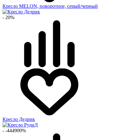
Кресло MELON, поворотное, серый/черный
- 20%
Кресло Дедрик
- -444900%