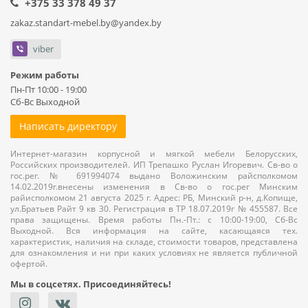
+375 33 378 49 37
zakaz.standart-mebel.by@yandex.by
viber
Режим работы
Пн-Пт 10:00 - 19:00
Сб-Вс Выходной
Написать директору
Интернет-магазин корпусной и мягкой мебели Белорусских,
Российских производителей. ИП Трепашко Руслан Игоревич. Св-во о
гос.рег. № 691994074 выдано Воложинским райсполкомом
14.02.2019г.внесены изменения в Св-во о гос.рег Минским
райисполкомом 21 августа 2025 г. Адрес: РБ, Минский р-н, д.Копище,
ул.Братьев Райт 9 кв 30. Регистрация в ТР 18.07.2019г № 455587. Все
права защищены. Время работы Пн.-Пт.: с 10:00-19:00, Сб-Вс
Выходной. Вся информация на сайте, касающаяся тех.
характеристик, наличия на складе, стоимости товаров, представлена
для ознакомления и ни при каких условиях не является публичной
офертой.
Мы в соцсетях. Присоединяйтесь!