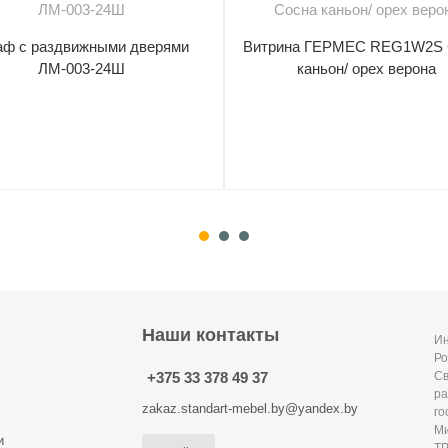
ф с раздвижными дверями
Витрина ГЕРМЕС REG1W2S 
ЛМ-003-24Ш
каньон/ орех верона
Наши контакты
Ин
Ро
+375 33 378 49 37
С
ра
zakaz.standart-mebel.by@yandex.by
го
Ми
и