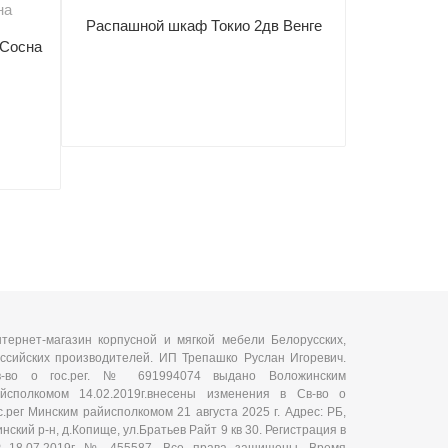
Распашной шкаф Токио 2дв Венге
Сосна
Пенал откр
тернет-магазин корпусной и мягкой мебели Белорусских,
ссийских производителей. ИП Трепашко Руслан Игоревич.
в-во о гос.рег. № 691994074 выдано Воложинским
йсполкомом 14.02.2019г.внесены изменения в Св-во о
с.рег Минским райисполкомом 21 августа 2025 г. Адрес: РБ,
нский р-н, д.Копище, ул.Братьев Райт 9 кв 30. Регистрация в