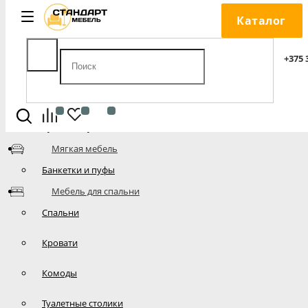
Каталог
Стандарт Мебель
Мебель для кухни
+375 
Кухни
Кухонные столы
Кухонные уголки, диваны
Мягкая мебель
Банкетки и пуфы
Мебель для спальни
Спальни
Кровати
Комоды
Туалетные столики