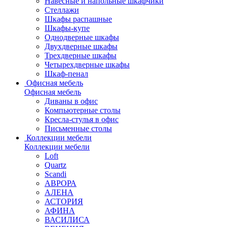
Навесные и напольные шкафчики
Стеллажи
Шкафы распашные
Шкафы-купе
Однодверные шкафы
Двухдверные шкафы
Трехдверные шкафы
Четырехдверные шкафы
Шкаф-пенал
Офисная мебель
Офисная мебель
Диваны в офис
Компьютерные столы
Кресла-стулья в офис
Письменные столы
Коллекции мебели
Коллекции мебели
Loft
Quartz
Scandi
АВРОРА
АЛЕНА
АСТОРИЯ
АФИНА
ВАСИЛИСА