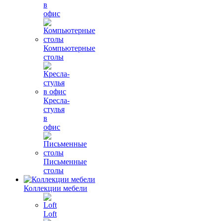
в
офис
Компьютерные
столы
Кресла-
стулья
в
офис
Письменные
столы
Коллекции мебели
Loft