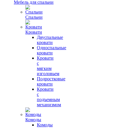
Мебель для спальни
Спальни
Кровати
Двуспальные
кровати
Односпальные
кровати
Кровати
с
мягким
изголовьем
Подростковые
кровати
Кровати
с
подъемным
механизмом
Комоды
Комоды