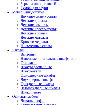
Зеркала для прихожей
Тумбы для обуви
Мебель для детской
Двухъярусные кровати
Детские диваны
Детские комнаты
Детские кресла-стулья
Детские кровати
Детские матрасы
Кровати чердаки
Письменные столы
Шкафы
Витрины
Навесные и напольные шкафчики
Стеллажи
Шкафы распашные
Шкафы-купе
Однодверные шкафы
Двухдверные шкафы
Трехдверные шкафы
Четырехдверные шкафы
Шкаф-пенал
Офисная мебель
Диваны в офис
Компьютерные столы