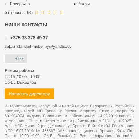
Рассрочка
Акции
5
(
Голосов:
64
)
Наши контакты
+375 33 378 49 37
zakaz.standart-mebel.by@yandex.by
viber
Режим работы
Пн-Пт 10:00 - 19:00
Сб-Вс Выходной
Написать директору
Интернет-магазин корпусной и мягкой мебели Белорусских, Российских
производителей. ИП Трепашко Руслан Игоревич. Св-во о гос.рег. №
691994074 выдано Воложинским райсполкомом 14.02.2019г.внесены
изменения в Св-во о гос.рег Минским райисполкомом 21 августа 2025 г.
Адрес: РБ, Минский р-н, д.Копище, ул.Братьев Райт 9 кв 30. Регистрация
в ТР 18.07.2019г № 455587. Все права защищены. Время работы Пн.-
Пт.: с 10:00-19:00, Сб-Вс Выходной. Вся информация на сайте,