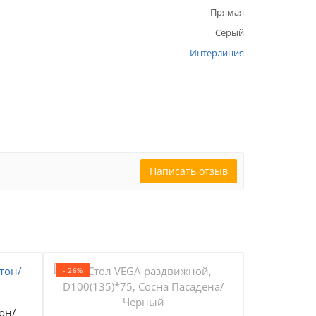
Прямая
Серый
Интерлиния
Написать отзыв
- 26%
- 15%
Кухн
он/