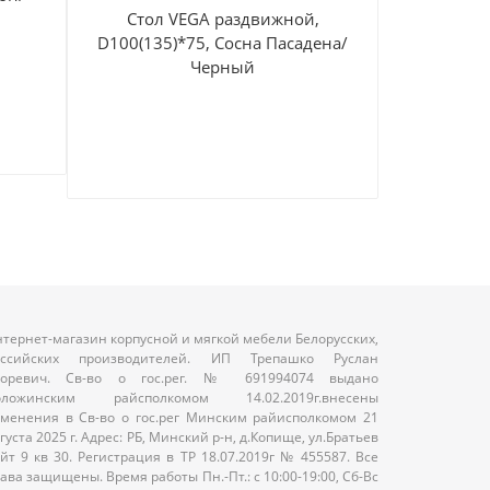
Стол VEGA раздвижной,
D100(135)*75, Сосна Пасадена/
1 6
Черный
тернет-магазин корпусной и мягкой мебели Белорусских,
оссийских производителей. ИП Трепашко Руслан
горевич. Св-во о гос.рег. № 691994074 выдано
оложинским райсполкомом 14.02.2019г.внесены
менения в Св-во о гос.рег Минским райисполкомом 21
густа 2025 г. Адрес: РБ, Минский р-н, д.Копище, ул.Братьев
йт 9 кв 30. Регистрация в ТР 18.07.2019г № 455587. Все
ава защищены. Время работы Пн.-Пт.: с 10:00-19:00, Сб-Вс