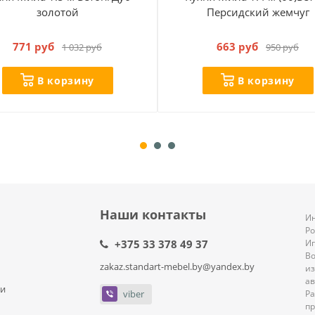
золотой
Персидский жемчуг
771 руб
663 руб
1 032 руб
950 руб
В корзину
В корзину
Наши контакты
Ин
Р
+375 33 378 49 37
И
В
zakaz.standart-mebel.by@yandex.by
из
ав
ли
viber
Ра
пр