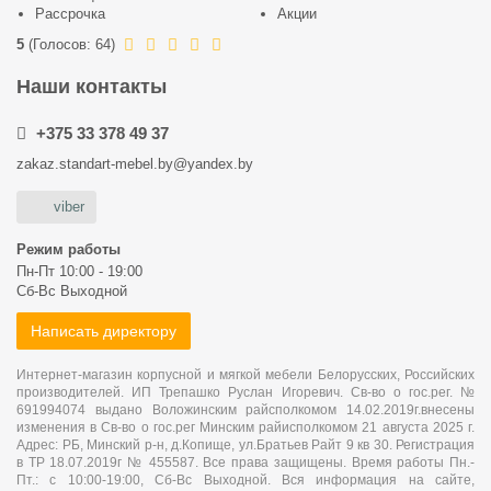
Рассрочка
Акции
5
(
Голосов:
64
)
Наши контакты
+375 33 378 49 37
zakaz.standart-mebel.by@yandex.by
viber
Режим работы
Пн-Пт 10:00 - 19:00
Сб-Вс Выходной
Написать директору
Интернет-магазин корпусной и мягкой мебели Белорусских, Российских
производителей. ИП Трепашко Руслан Игоревич. Св-во о гос.рег. №
691994074 выдано Воложинским райсполкомом 14.02.2019г.внесены
изменения в Св-во о гос.рег Минским райисполкомом 21 августа 2025 г.
Адрес: РБ, Минский р-н, д.Копище, ул.Братьев Райт 9 кв 30. Регистрация
в ТР 18.07.2019г № 455587. Все права защищены. Время работы Пн.-
Пт.: с 10:00-19:00, Сб-Вс Выходной. Вся информация на сайте,