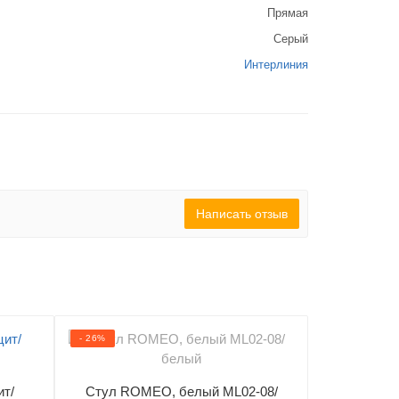
Прямая
Серый
Интерлиния
Написать отзыв
- 26%
- 22%
Стул L
ит/
Стул ROMEO, белый ML02-08/