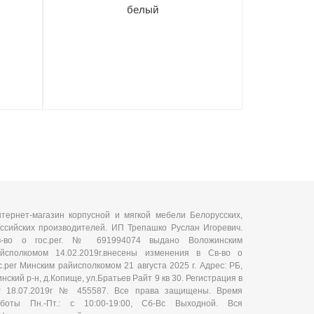
белый
тернет-магазин корпусной и мягкой мебели Белорусских,
ссийских производителей. ИП Трепашко Руслан Игоревич.
в-во о гос.рег. № 691994074 выдано Воложинским
йсполкомом 14.02.2019г.внесены изменения в Св-во о
с.рег Минским райисполкомом 21 августа 2025 г. Адрес: РБ,
нский р-н, д.Копище, ул.Братьев Райт 9 кв 30. Регистрация в
Р 18.07.2019г № 455587. Все права защищены. Время
аботы Пн.-Пт.: с 10:00-19:00, Сб-Вс Выходной. Вся