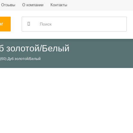
Отзывы
О компании
Контакты
ог
уб золотой/Белый
м(60) Дуб золотой/Белый