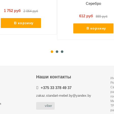
Серебро
1 752 руб
2 064 руб
612 руб
889 руб
В корзину
В корзину
Наши контакты
Ин
Ро
+375 33 378 49 37
С
ра
zakaz.standart-mebel.by@yandex.by
го
Ми
и
Т
viber
р