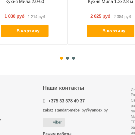
Кухня Мила 2.0-60
Кухня Мила 1.2х2.8 м
1 030 руб
2 025 руб
1 214 руб
2 384 руб
В корзину
В корзину
Наши контакты
Ин
Ро
+375 33 378 49 37
С
ра
zakaz.standart-mebel.by@yandex.by
го
Ми
и
Т
viber
р
и
Режим работы