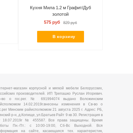
Кухня Мил
Кухня Мила 1.2 м Графит/Дуб
золотой
6
575 руб
829 руб
В корзину
тернет-магазин корпусной и мягкой мебели Белорусских,
ссийских производителей. ИП Трепашко Руслан Игоревич.
в-во о гос.рег. № 691994074 выдано Воложинским
йсполкомом 14.02.2019г.внесены изменения в Св-во о
с.рег Минским райисполкомом 21 августа 2025 г. Адрес: РБ,
нский р-н, д.Копище, ул.Братьев Райт 9 кв 30. Регистрация в
Р 18.07.2019г № 455587. Все права защищены. Время
аботы Пн.-Пт.: с 10:00-19:00, Сб-Вс Выходной. Вся
нформация на сайте, касающаяся тех. характеристик,