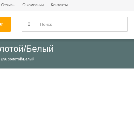
Отзывы
О компании
Контакты
ог
олотой/Белый
м Дуб золотой/Белый