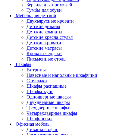
Зеркала для прихожей
Тумбы для обуви
Мебель для детской
Двухъярусные кровати
Детские диваны
Детские комнаты
Детские кресла-стулья
Детские кровати
Детские матрасы
Кровати чердаки
Письменные столы
Шкафы
Витрины
Навесные и напольные шкафчики
Стеллажи
Шкафы распашные
Шкафы-купе
Однодверные шкафы
Двухдверные шкафы
Трехдверные шкафы
Четырехдверные шкафы
Шкаф-пенал
Офисная мебель
Диваны в офис
Компьютерные столы