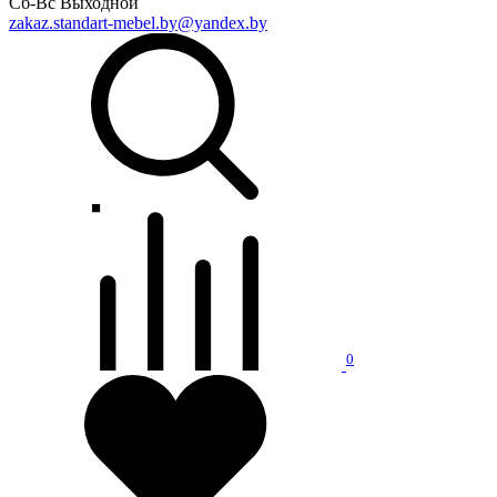
Сб-Вс Выходной
zakaz.standart-mebel.by@yandex.by
0